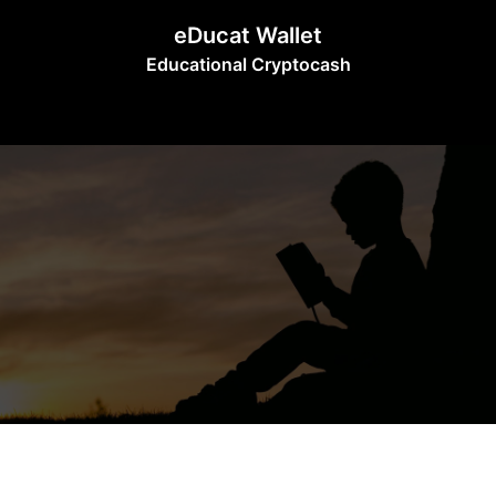
Skip
eDucat Wallet
to
Educational Cryptocash
content